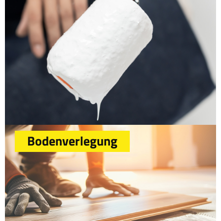
die Installation bis hin zur Wartung und Reparatur
kümmern wir uns um Ihre elektrischen Anlagen und
sorgen dafür, dass alles reibungslos funktioniert.
Hier klicken
Bodenverlegung
Ein frischer Anstrich kann Wunder wirken und Ihrem
Raum ein neues Leben einhauchen. Unsere erfahrenen
Maler stehen Ihnen zur Verfügung, um Ihre Wände,
Decken und Fassaden professionell zu gestalten. Wir
verwenden hochwertige Farben und Materialien, um
ein makelloses Finish zu erzielen. Egal ob Streichen,
Tapezieren, Lackieren oder Fassadenrenovierung - wir