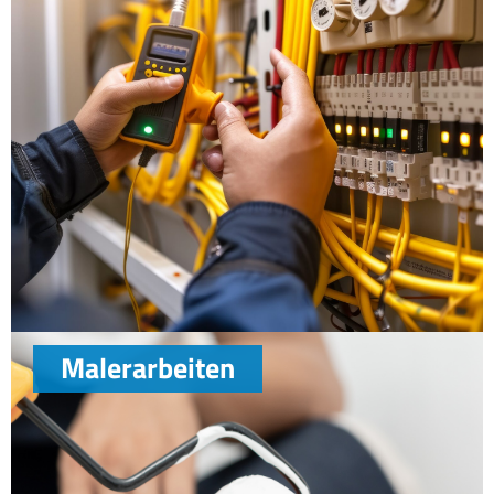
Malerarbeiten
Unsere Experten für Elektrotechnik stehen Ihnen zur
Seite, um Ihre elektrischen Installationen sicher und
zuverlässig zu gestalten. Ob Neubau, Umbau oder
Sanierung - wir bieten maßgeschneiderte Lösungen für
private und gewerbliche Kunden. Von der Planung über